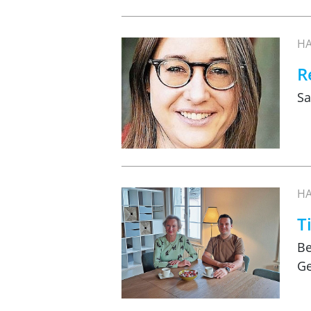
HA
R
Sa
HA
T
Be
Ge