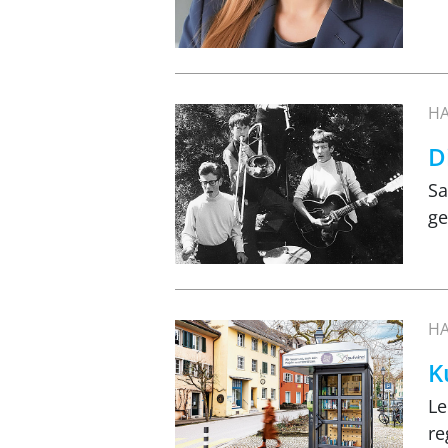
HA
D
Sa
ge
HA
K
Le
re