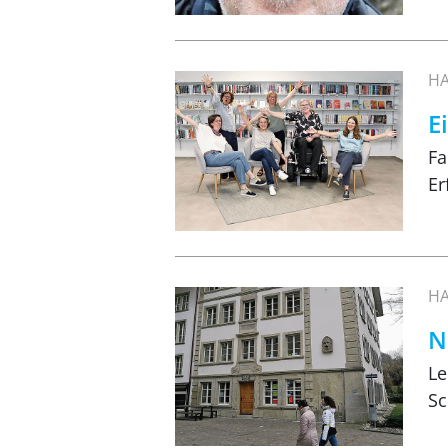
HA
E
Fa
Er
HA
N
Le
Sc