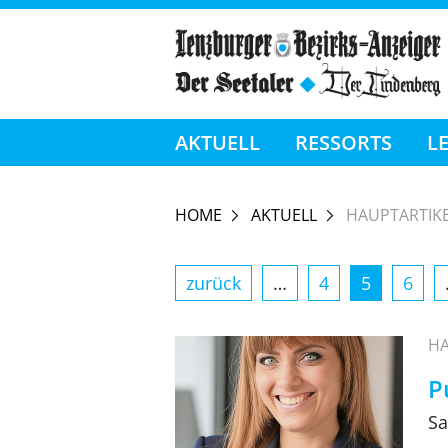
AKTUELL
RESSORTS
L
HOME
AKTUELL
HAUPTARTIK
zurück
…
4
5
6
HA
P
Sa