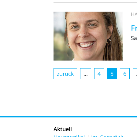
HA
F
Sa
zurück
…
4
5
6
Aktuell