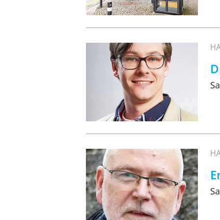
HA
D
Sa
HA
E
Sa