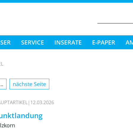
ESER
SERVICE
INSERATE
E-PAPER
AM
EL
…
nächste Seite
UPTARTIKEL
12.03.2026
unktlandung
lzkorn