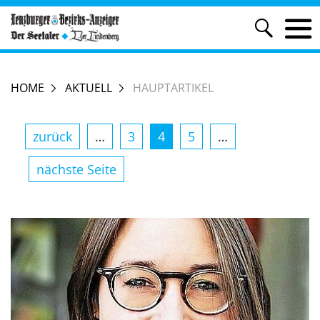
HOME
AKTUELL
HAUPTARTIKEL
zurück
…
3
4
5
…
nächste Seite