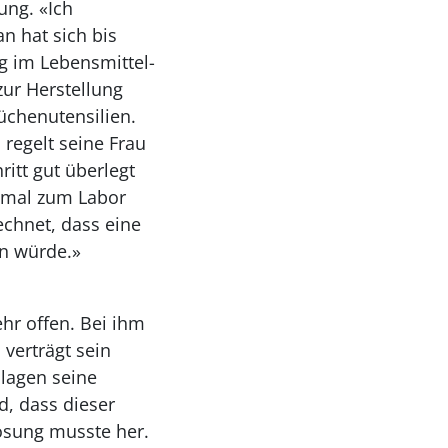
ung. «Ich
n hat sich bis
ng im Lebensmittel-
ur Herstellung
üchenutensilien.
regelt seine Frau
itt gut überlegt
hmal zum Labor
echnet, dass eine
en würde.»
ehr offen. Bei ihm
 verträgt sein
lagen seine
d, dass dieser
ösung musste her.