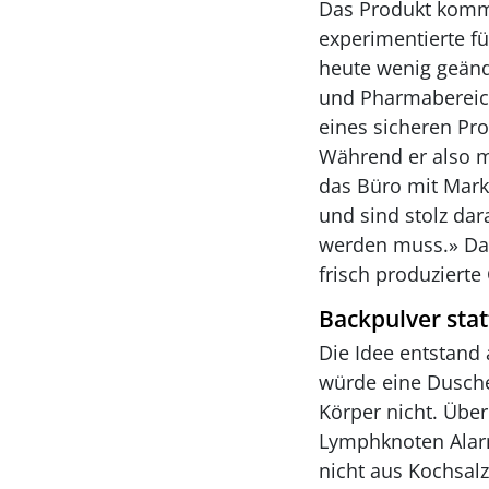
Das Produkt kommt
experimentierte fü
heute wenig geände
und Pharmabereich
eines sicheren Pro
Während er also m
das Büro mit Marke
und sind stolz da
werden muss.» Das 
frisch produzierte
Backpulver sta
Die Idee entstand 
würde eine Dusche 
Körper nicht. Übe
Lymphknoten Alarm.
nicht aus Kochsal