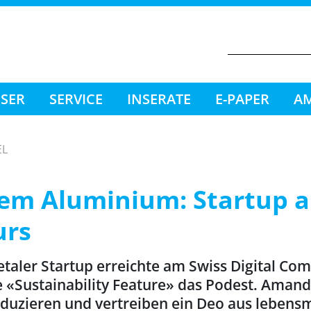
ESER
SERVICE
INSERATE
E-PAPER
AM
EL
em Aluminium: Startup a
urs
etaler Startup erreichte am Swiss Digital C
e «Sustainability Feature» das Podest. Aman
duzieren und vertreiben ein Deo aus lebensm