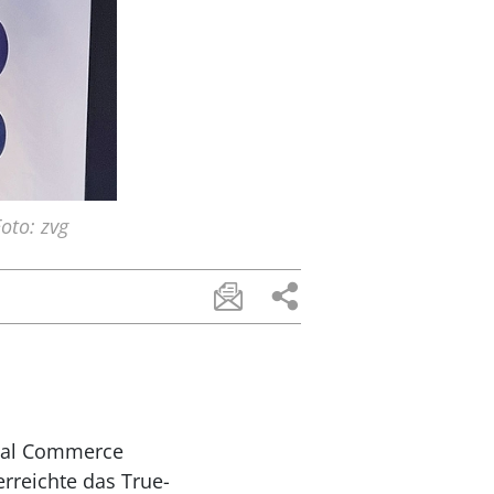
oto: zvg
ital Commerce
erreichte das True-