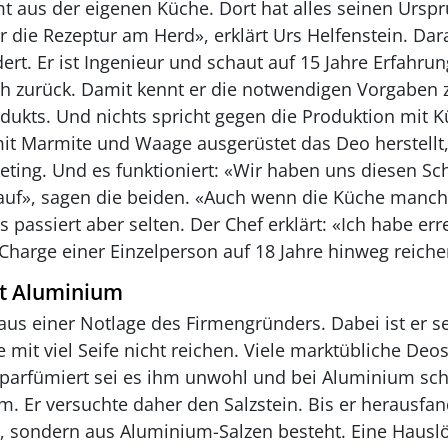
 aus der eigenen Küche. Dort hat alles seinen Urspr
r die Rezeptur am Herd», erklärt Urs Helfenstein. Dara
rt. Er ist Ingenieur und schaut auf 15 Jahre Erfahru
 zurück. Damit kennt er die notwendigen Vorgaben z
dukts. Und nichts spricht gegen die Produktion mit K
it Marmite und Waage ausgerüstet das Deo herstellt, 
ting. Und es funktioniert: «Wir haben uns diesen Schr
rauf», sagen die beiden. «Auch wenn die Küche manc
passiert aber selten. Der Chef erklärt: «Ich habe err
 Charge einer Einzelperson auf 18 Jahre hinweg reich
tt Aluminium
aus einer Notlage des Firmengründers. Dabei ist er s
mit viel Seife nicht reichen. Viele marktübliche Deos
rparfümiert sei es ihm unwohl und bei Aluminium sch
 Er versuchte daher den Salzstein. Bis er herausfan
z, sondern aus Aluminium-Salzen besteht. Eine Hausl