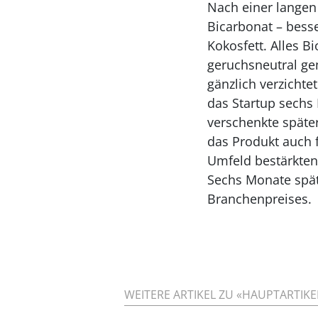
Nach einer langen 
Bicarbonat – bess
Kokosfett. Alles 
geruchsneutral ge
gänzlich verzichte
das Startup sechs 
verschenkte späte
das Produkt auch 
Umfeld bestärkten 
Sechs Monate spät
Branchenpreises.
WEITERE ARTIKEL ZU «HAUPTARTIKEL