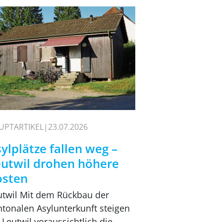
UPTARTIKEL
23.07.2026
ylplätze fallen weg –
eutwil drohen höhere
osten
utwil Mit dem Rückbau der
ntonalen Asylunterkunft steigen
 Leutwil voraussichtlich die