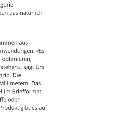
egorie
ben das natürlich
stammen aus
 Anwendungen. «Es
u optimieren,
rstehen», sagt Urs
nzip. Die
Millimetern. Das
l im Briefformat
ffe oder
Produkt gibt es auf