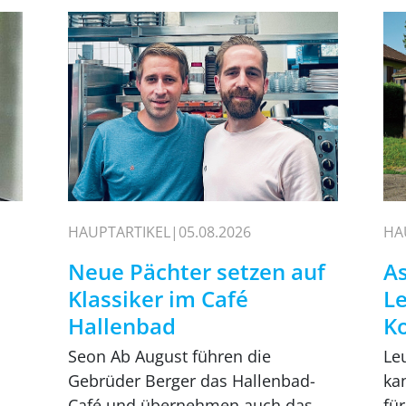
HAUPTARTIKEL
05.08.2026
HA
Neue Pächter setzen auf
As
Klassiker im Café
L
Hallenbad
K
Seon Ab August führen die
Le
Gebrüder Berger das Hallenbad-
ka
Café und übernehmen auch das
für