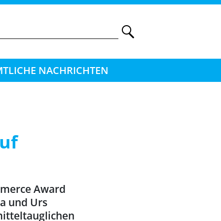
TLICHE NACHRICHTEN
uf
ommerce Award
da und Urs
itteltauglichen