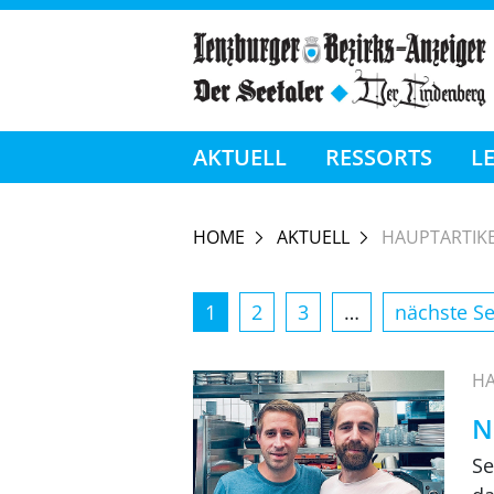
AKTUELL
RESSORTS
L
HOME
AKTUELL
HAUPTARTIK
1
2
3
…
nächste Se
HA
N
Se