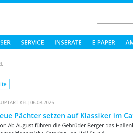
ESER
SERVICE
INSERATE
E-PAPER
AM
EL
ite
UPTARTIKEL
06.08.2026
eue Pächter setzen auf Klassiker im C
on Ab August führen die Gebrüder Berger das Hall