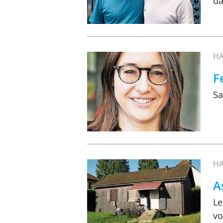
da
HA
F
Sa
HA
A
Le
vo