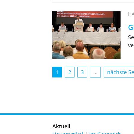
HA
G
Se
ve
1
2
3
…
nächste Se
Aktuell