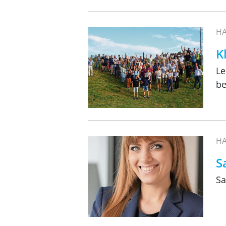
HA
K
Le
be
HA
S
Sa