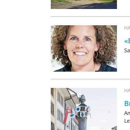
HA
«
Sa
HA
B
Am
Le