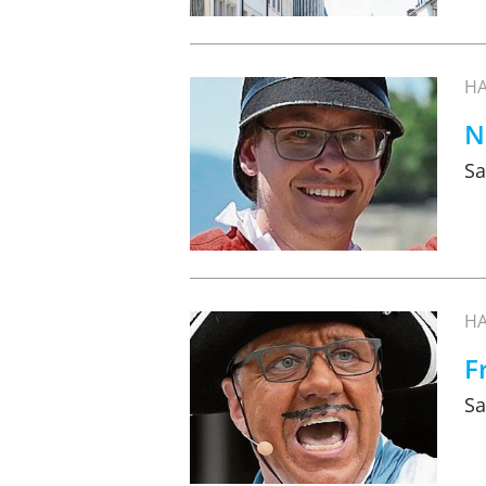
HA
N
Sa
HA
F
Sa