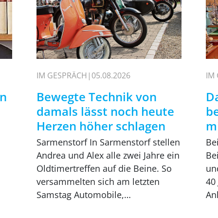
IM GESPRÄCH
05.08.2026
IM
in
Bewegte Technik von
Da
damals lässt noch heute
b
Herzen höher schlagen
mi
Sarmenstorf In Sarmenstorf stellen
Be
Andrea und Alex alle zwei Jahre ein
Bei
Oldtimertreffen auf die Beine. So
un
versammelten sich am letzten
40
Samstag Automobile,…
An