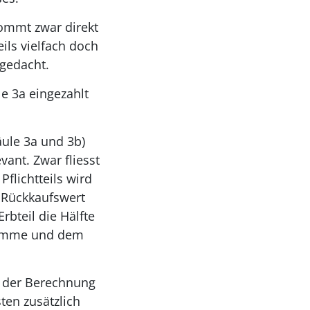
kommt zwar direkt
ils vielfach doch
 gedacht.
le 3a eingezahlt
ule 3a und 3b)
vant. Zwar fliesst
flichtteils wird
r Rückkaufswert
rbteil die Hälfte
 Summe und dem
i der Berechnung
sten zusätzlich