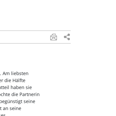
n. Am liebsten
r die Hälfte
tteil haben sie
chte die Partnerin
begünstigt seine
t an seine
ses.