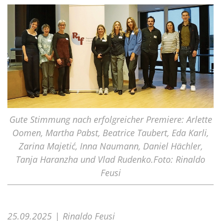
Gute Stimmung nach erfolgreicher Premiere: Arlette
Oomen, Martha Pabst, Beatrice Taubert, Eda Karli,
Zarina Majetić, Inna Naumann, Daniel Hächler,
Tanja Haranzha und Vlad Rudenko.Foto: Rinaldo
Feusi
25.09.2025
Rinaldo Feusi