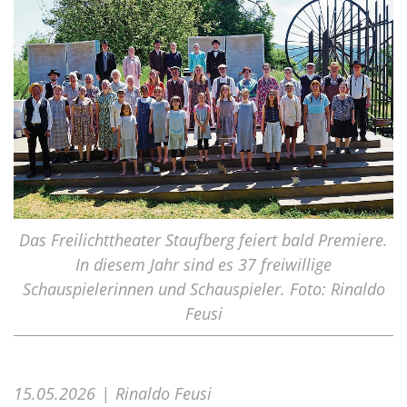
Das Freilichttheater Staufberg feiert bald Premiere.
In diesem Jahr sind es 37 freiwillige
Schauspielerinnen und Schauspieler. Foto: Rinaldo
Feusi
15.05.2026
Rinaldo Feusi