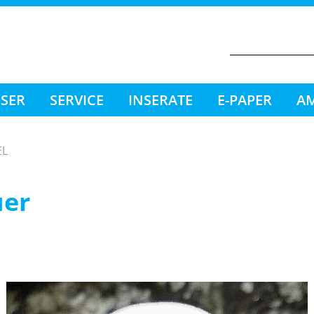
ESER
SERVICE
INSERATE
E-PAPER
AM
EL
uer